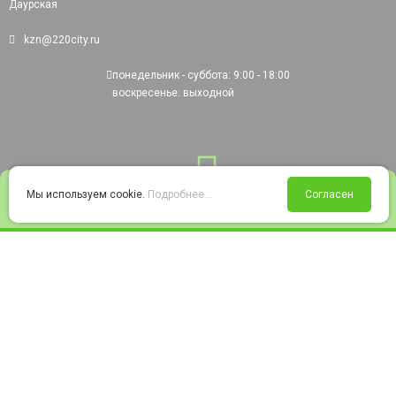
Даурская
kzn@220city.ru
понедельник - суббота: 9:00 - 18:00
воскресенье: выходной
0
Мы используем cookie.
Подробнее...
Согласен
Войти
Статус заказа
Сравнение
Избранное
Корзина
© 2008-2026 220city.ru - гипермаркет электрооборудования
Согласие на обработку персональных данных
Согласие на получение рекламно-информационных материалов