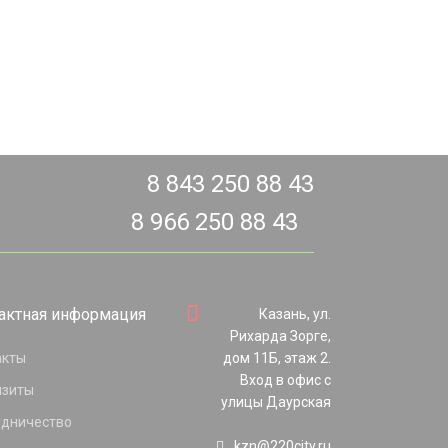
8 843 250 88 43
8 966 250 88 43
актная информация
Казань, ул.
Рихарда Зорге,
акты
дом 11Б, этаж 2.
Вход в офис с
изиты
улицы Даурская
удничество
kzn@220city.ru