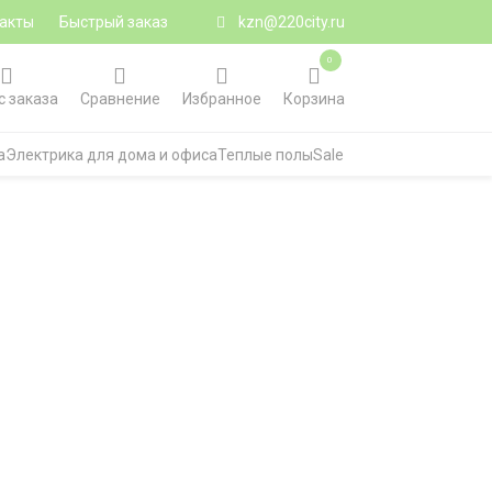
акты
Быстрый заказ
kzn@220city.ru
0
с заказа
Сравнение
Избранное
Корзина
а
Электрика для дома и офиса
Теплые полы
Sale