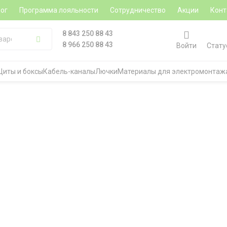
ог
Программа лояльности
Сотрудничество
Акции
Конт
8 843 250 88 43
8 966 250 88 43
Войти
Стату
Щиты и боксы
Кабель-каналы
Лючки
Материалы для электромонтаж