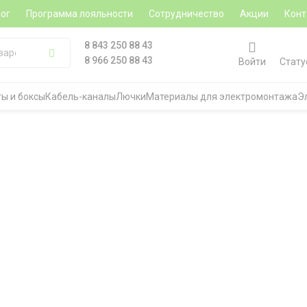
ог
Программа лояльности
Сотрудничество
Акции
Конт
8 843 250 88 43
8 966 250 88 43
Войти
Стату
ы и боксы
Кабель-каналы
Лючки
Материалы для электромонтажа
Э