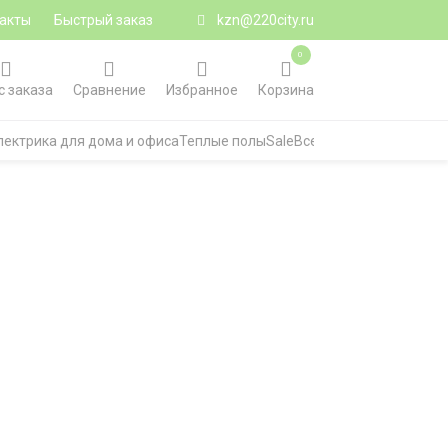
акты
Быстрый заказ
kzn@220city.ru
0
с заказа
Сравнение
Избранное
Корзина
лектрика для дома и офиса
Теплые полы
Sale
Все категории