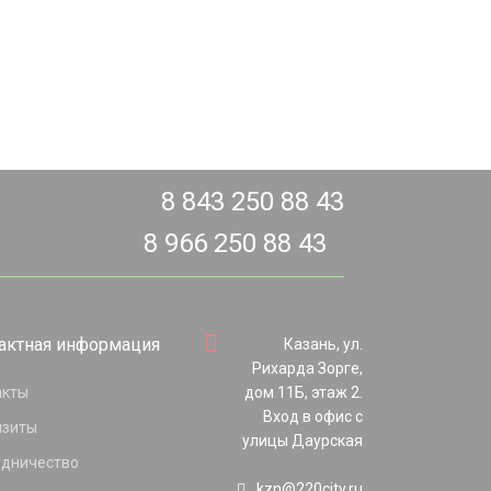
8 843 250 88 43
8 966 250 88 43
актная информация
Казань, ул.
Рихарда Зорге,
акты
дом 11Б, этаж 2.
Вход в офис с
изиты
улицы Даурская
удничество
kzn@220city.ru