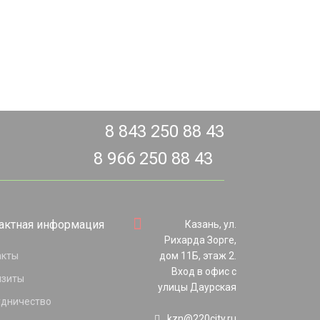
8 843 250 88 43
8 966 250 88 43
актная информация
Казань, ул.
Рихарда Зорге,
акты
дом 11Б, этаж 2.
Вход в офис с
изиты
улицы Даурская
удничество
kzn@220city.ru