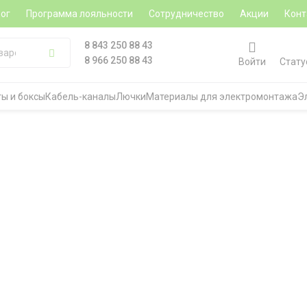
ог
Программа лояльности
Сотрудничество
Акции
Конт
8 843 250 88 43
8 966 250 88 43
Войти
Стату
ы и боксы
Кабель-каналы
Лючки
Материалы для электромонтажа
Э