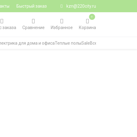
акты
Быстрый заказ
kzn@220city.ru
0
с заказа
Сравнение
Избранное
Корзина
лектрика для дома и офиса
Теплые полы
Sale
Все категории