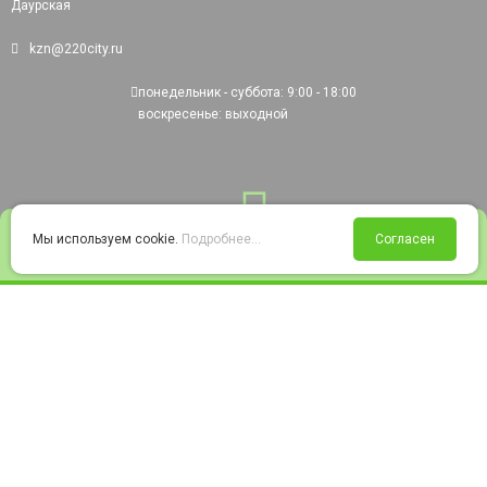
Даурская
kzn@220city.ru
понедельник - суббота: 9:00 - 18:00
воскресенье: выходной
0
Мы используем cookie.
Подробнее...
Согласен
Войти
Статус заказа
Сравнение
Избранное
Корзина
© 2008-2026 220city.ru - гипермаркет электрооборудования
Согласие на обработку персональных данных
Согласие на получение рекламно-информационных материалов