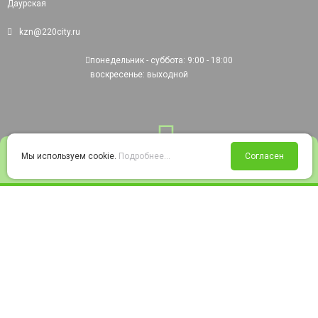
Даурская
kzn@220city.ru
понедельник - суббота: 9:00 - 18:00
воскресенье: выходной
0
Мы используем cookie.
Подробнее...
Согласен
Войти
Статус заказа
Сравнение
Избранное
Корзина
© 2008-2026 220city.ru - гипермаркет электрооборудования
Согласие на обработку персональных данных
Согласие на получение рекламно-информационных материалов