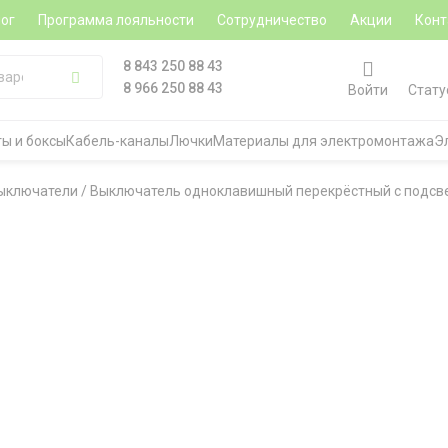
ог
Программа лояльности
Сотрудничество
Акции
Конт
8 843 250 88 43
8 966 250 88 43
Войти
Стату
ы и боксы
Кабель-каналы
Лючки
Материалы для электромонтажа
Э
ыключатели
/
Выключатель одноклавишный перекрёстный с подсветк