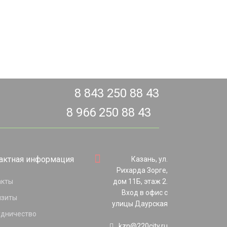
8 843 250 88 43
8 966 250 88 43
актная информация
Казань, ул.
Рихарда Зорге,
акты
дом 11Б, этаж 2.
Вход в офис с
изиты
улицы Даурская
удничество
kzn@220city.ru