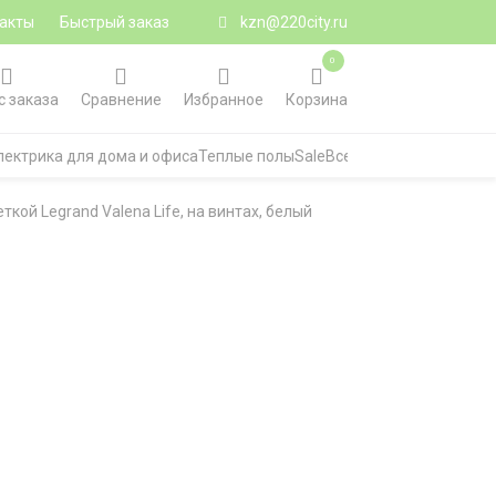
акты
Быстрый заказ
kzn@220city.ru
0
с заказа
Сравнение
Избранное
Корзина
лектрика для дома и офиса
Теплые полы
Sale
Все категории
ой Legrand Valena Life, на винтах, белый