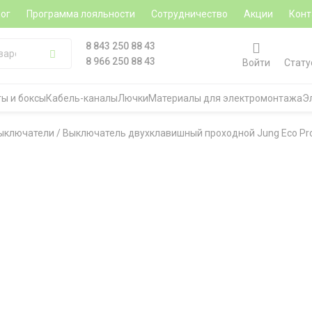
ог
Программа лояльности
Сотрудничество
Акции
Конт
8 843 250 88 43
8 966 250 88 43
Войти
Стату
ы и боксы
Кабель-каналы
Лючки
Материалы для электромонтажа
Э
ыключатели
/
Выключатель двухклавишный проходной Jung Eco Profi