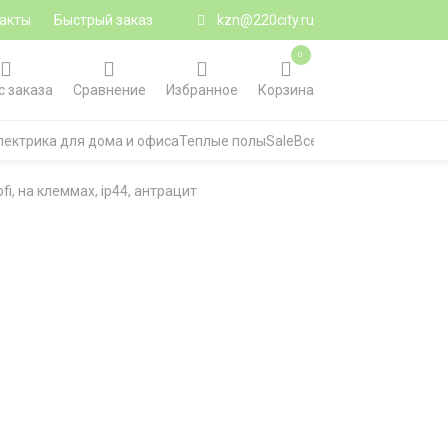
акты
Быстрый заказ
kzn@220city.ru
0
с заказа
Сравнение
Избранное
Корзина
лектрика для дома и офиса
Теплые полы
Sale
Все категории
, на клеммах, ip44, антрацит