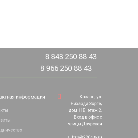
8 843 250 88 43
8 966 250 88 43
актная информация
Казань, ул.
Рихарда Зорге,
акты
дом 11Б, этаж 2.
Вход в офис с
изиты
улицы Даурская
удничество
kzn@220city.ru