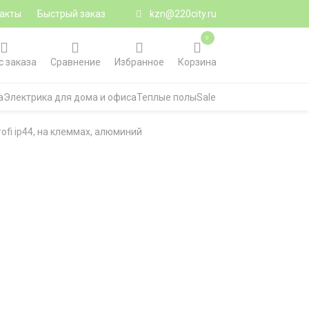
акты
Быстрый заказ
kzn@220city.ru
0
с заказа
Сравнение
Избранное
Корзина
а
Электрика для дома и офиса
Теплые полы
Sale
ofi ip44, на клеммах, алюминий