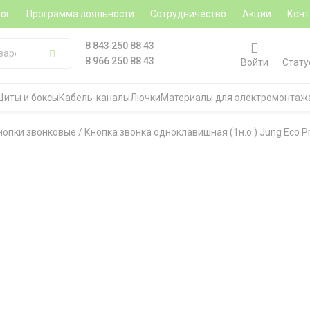
ог
Программа лояльности
Сотрудничество
Акции
Конт
8 843 250 88 43
8 966 250 88 43
Войти
Стату
Щиты и боксы
Кабель-каналы
Лючки
Материалы для электромонтаж
нопки звонковые
/
Кнопка звонка одноклавишная (1н.о.) Jung Eco Pr