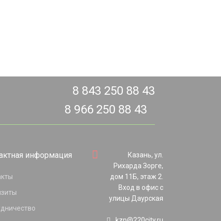
8 843 250 88 43
8 966 250 88 43
актная информация
Казань, ул.
Рихарда Зорге,
акты
дом 11Б, этаж 2.
Вход в офис с
изиты
улицы Даурская
удничество
kzn@220city.ru