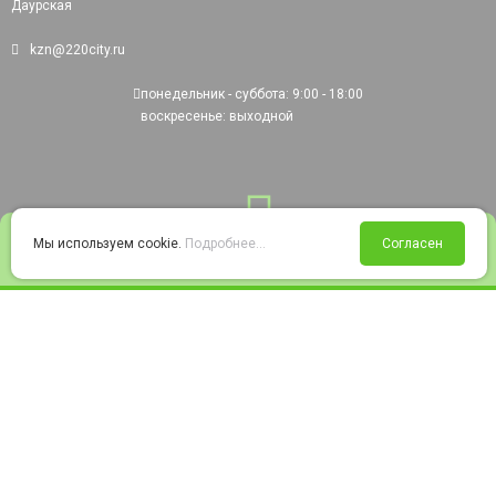
Даурская
kzn@220city.ru
понедельник - суббота: 9:00 - 18:00
воскресенье: выходной
0
Мы используем cookie.
Подробнее...
Согласен
Войти
Статус заказа
Сравнение
Избранное
Корзина
© 2008-2026 220city.ru - гипермаркет электрооборудования
Согласие на обработку персональных данных
Согласие на получение рекламно-информационных материалов