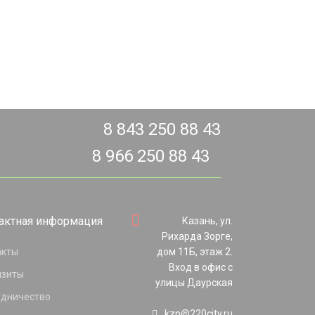
8 843 250 88 43
8 966 250 88 43
актная информация
Казань, ул.
Рихарда Зорге,
акты
дом 11Б, этаж 2.
Вход в офис с
изиты
улицы Даурская
удничество
kzn@220city.ru