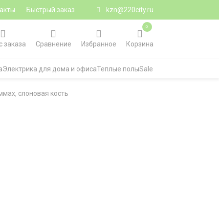
акты
Быстрый заказ
kzn@220city.ru
0
с заказа
Сравнение
Избранное
Корзина
а
Электрика для дома и офиса
Теплые полы
Sale
ммах, слоновая кость