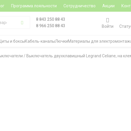
ог
Программа лояльности
Сотрудничество
Акции
Конт
8 843 250 88 43
8 966 250 88 43
Войти
Стату
Щиты и боксы
Кабель-каналы
Лючки
Материалы для электромонтаж
ыключатели
/
Выключатель двухклавишный Legrand Celiane, на кле