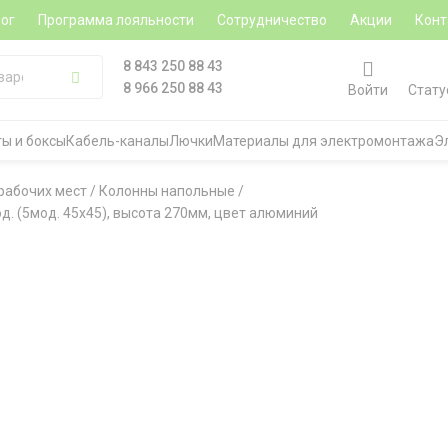
ог
Программа лояльности
Сотрудничество
Акции
Конт
8 843 250 88 43
8 966 250 88 43
Войти
Стату
ы и боксы
Кабель-каналы
Лючки
Материалы для электромонтажа
Э
рабочих мест
/
Колонны напольные
/
. (5мод. 45х45), высота 270мм, цвет алюминий