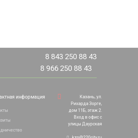
8 843 250 88 43
8 966 250 88 43
актная информация
Казань, ул.
Рихарда Зорге,
акты
дом 11Б, этаж 2.
Вход в офис с
изиты
улицы Даурская
удничество
kzn@220city.ru