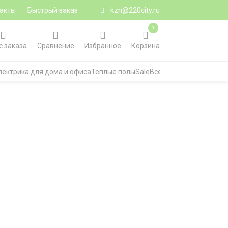
акты
Быстрый заказ
kzn@220city.ru
0
с заказа
Сравнение
Избранное
Корзина
лектрика для дома и офиса
Теплые полы
Sale
Все категории