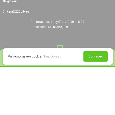
Даурская
kzn@220city.ru
понедельник - суббота: 9:00 - 18:00
воскресенье: выходной
0
Мы используем cookie.
Подробнее...
Согласен
Войти
Статус заказа
Сравнение
Избранное
Корзина
© 2008-2026 220city.ru - гипермаркет электрооборудования
Согласие на обработку персональных данных
Согласие на получение рекламно-информационных материалов