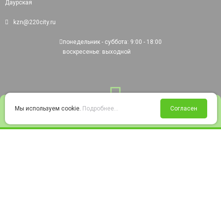
Даурская
kzn@220city.ru
понедельник - суббота: 9:00 - 18:00
воскресенье: выходной
0
Мы используем cookie.
Подробнее...
Согласен
Войти
Статус заказа
Сравнение
Избранное
Корзина
© 2008-2026 220city.ru - гипермаркет электрооборудования
Согласие на обработку персональных данных
Согласие на получение рекламно-информационных материалов