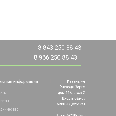
8 843 250 88 43
8 966 250 88 43
актная информация
Казань, ул.
Рихарда Зорге,
акты
дом 11Б, этаж 2.
Вход в офис с
изиты
улицы Даурская
удничество
kzn@220city.ru