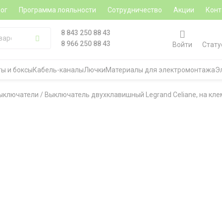
ог
Программа лояльности
Сотрудничество
Акции
Конт
8 843 250 88 43
8 966 250 88 43
Войти
Стату
ы и боксы
Кабель-каналы
Лючки
Материалы для электромонтажа
Э
ыключатели
/
Выключатель двухклавишный Legrand Celiane, на кле