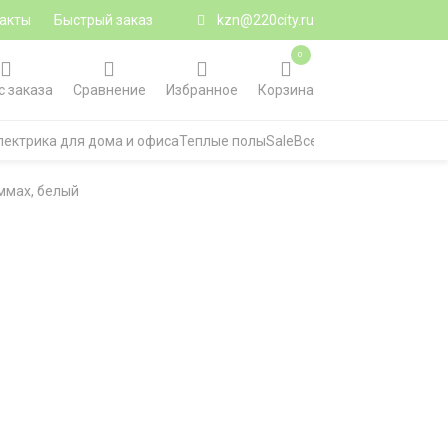
акты
Быстрый заказ
kzn@220city.ru
0
с заказа
Сравнение
Избранное
Корзина
лектрика для дома и офиса
Теплые полы
Sale
Все категории
ммах, белый