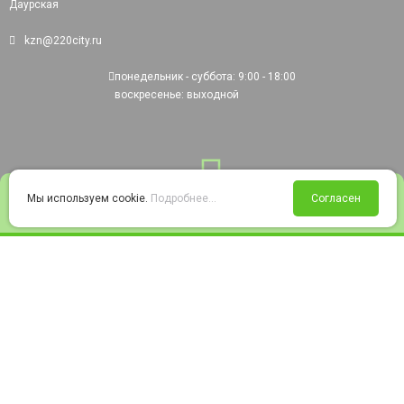
Даурская
kzn@220city.ru
понедельник - суббота: 9:00 - 18:00
воскресенье: выходной
0
Мы используем cookie.
Подробнее...
Согласен
Войти
Статус заказа
Сравнение
Избранное
Корзина
© 2008-2026 220city.ru - гипермаркет электрооборудования
Согласие на обработку персональных данных
Согласие на получение рекламно-информационных материалов