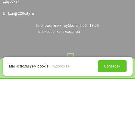
Даурская
kzn@220city.ru
понедельник - суббота: 9:00 - 18:00
воскресенье: выходной
0
Мы используем cookie.
Подробнее...
Согласен
Войти
Статус заказа
Сравнение
Избранное
Корзина
© 2008-2026 220city.ru - гипермаркет электрооборудования
Согласие на обработку персональных данных
Согласие на получение рекламно-информационных материалов