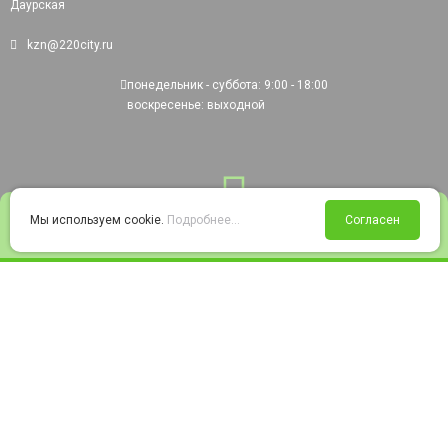
Даурская
kzn@220city.ru
понедельник - суббота: 9:00 - 18:00
воскресенье: выходной
0
Мы используем cookie.
Подробнее...
Согласен
Войти
Статус заказа
Сравнение
Избранное
Корзина
© 2008-2026 220city.ru - гипермаркет электрооборудования
Согласие на обработку персональных данных
Согласие на получение рекламно-информационных материалов