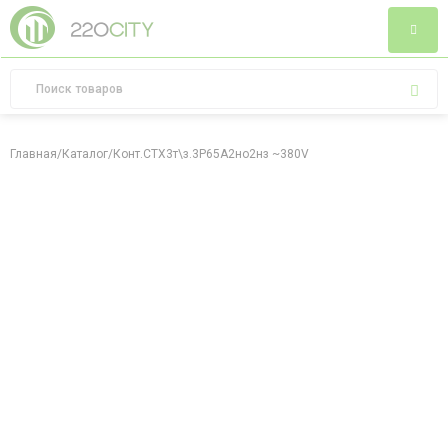
Главная
/
Каталог
/
Конт.CTX3т\з.3P65A2но2нз ~380V