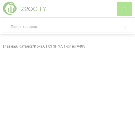
Главная
/
Каталог
/
Конт.CTX3 3P 9A 1но1нз =48V