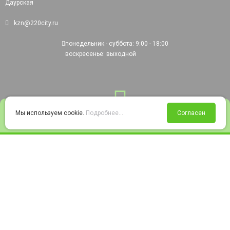
Даурская
kzn@220city.ru
понедельник - суббота: 9:00 - 18:00
воскресенье: выходной
0
Мы используем cookie.
Подробнее...
Согласен
Войти
Статус заказа
Сравнение
Избранное
Корзина
© 2008-2026 220city.ru - гипермаркет электрооборудования
Согласие на обработку персональных данных
Согласие на получение рекламно-информационных материалов