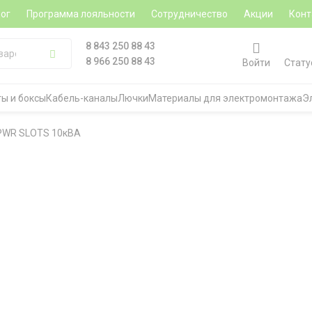
ог
Программа лояльности
Сотрудничество
Акции
Конт
8 843 250 88 43
8 966 250 88 43
Войти
Стату
ы и боксы
Кабель-каналы
Лючки
Материалы для электромонтажа
Э
 PWR SLOTS 10кВА