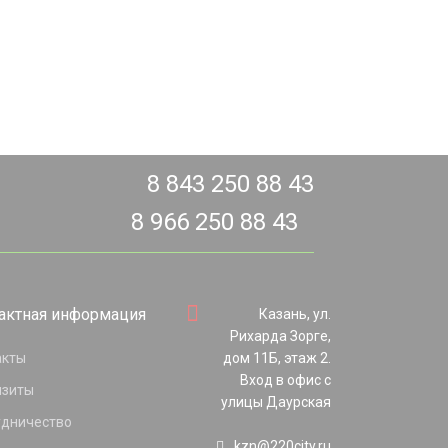
8 843 250 88 43
8 966 250 88 43
актная информация
Казань, ул.
Рихарда Зорге,
акты
дом 11Б, этаж 2.
Вход в офис с
изиты
улицы Даурская
удничество
kzn@220city.ru