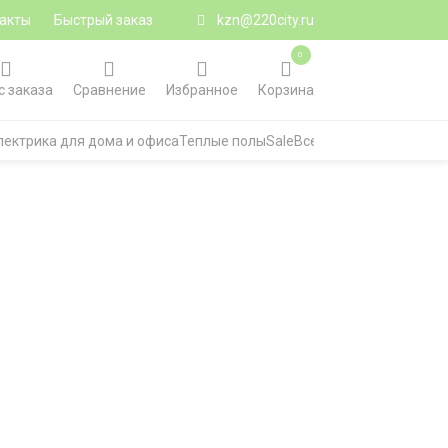
акты
Быстрый заказ
kzn@220city.ru
0
с заказа
Сравнение
Избранное
Корзина
лектрика для дома и офиса
Теплые полы
Sale
Все категории