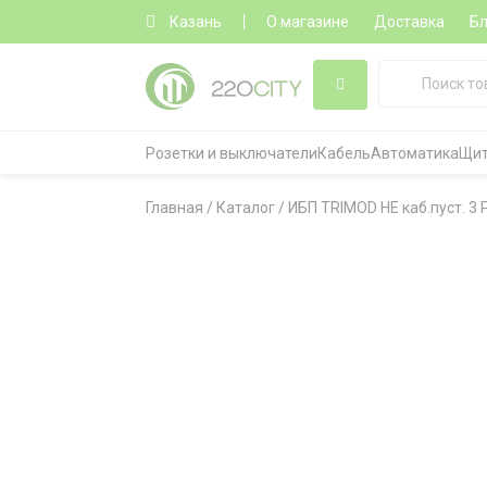
Казань
О магазине
Доставка
Бл
Розетки и выключатели
Кабель
Автоматика
Щит
Главная
/
Каталог
/
ИБП TRIMOD HE каб.пуст. 3