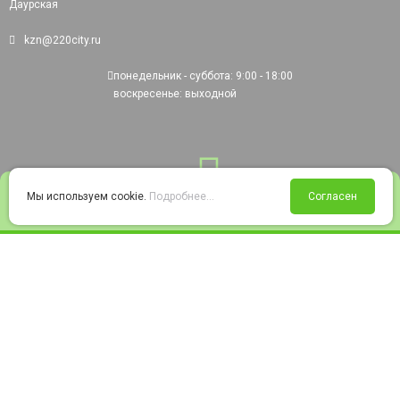
Даурская
kzn@220city.ru
понедельник - суббота: 9:00 - 18:00
воскресенье: выходной
0
Мы используем cookie.
Подробнее...
Согласен
Войти
Статус заказа
Сравнение
Избранное
Корзина
© 2008-2026 220city.ru - гипермаркет электрооборудования
Согласие на обработку персональных данных
Согласие на получение рекламно-информационных материалов