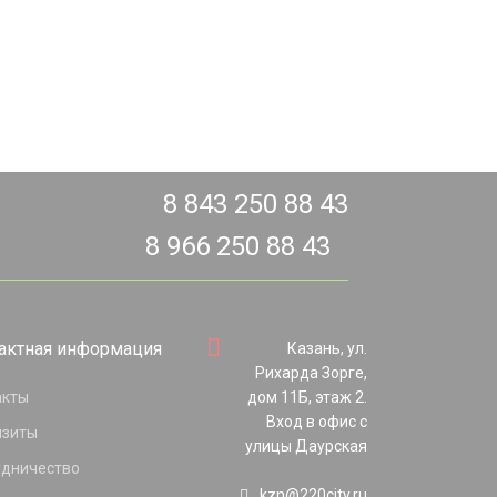
8 843 250 88 43
8 966 250 88 43
актная информация
Казань, ул.
Рихарда Зорге,
акты
дом 11Б, этаж 2.
Вход в офис с
изиты
улицы Даурская
удничество
kzn@220city.ru