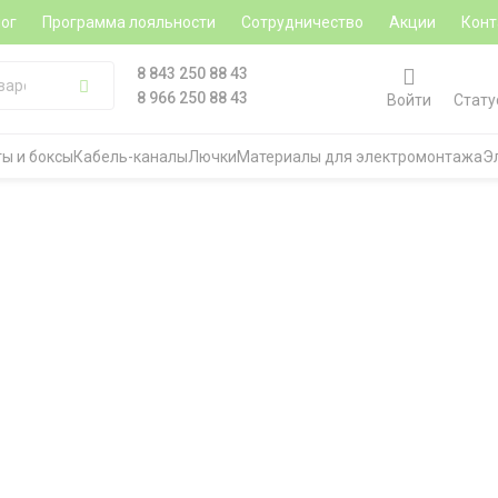
ог
Программа лояльности
Сотрудничество
Акции
Конт
8 843 250 88 43
8 966 250 88 43
Войти
Стату
ы и боксы
Кабель-каналы
Лючки
Материалы для электромонтажа
Э