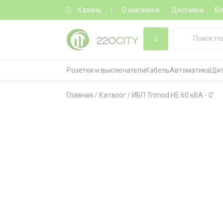
Казань
О магазине
Доставка
Бл
Розетки и выключатели
Кабель
Автоматика
Щит
Главная
/
Каталог
/
ИБП Trimod HE 60 кВА - 0'