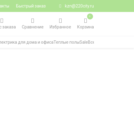
акты
Быстрый заказ
kzn@220city.ru
0
с заказа
Сравнение
Избранное
Корзина
лектрика для дома и офиса
Теплые полы
Sale
Все категории