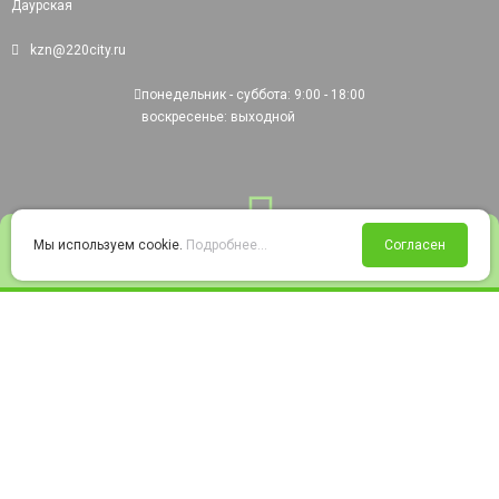
Даурская
kzn@220city.ru
понедельник - суббота: 9:00 - 18:00
воскресенье: выходной
0
Мы используем cookie.
Подробнее...
Согласен
Войти
Статус заказа
Сравнение
Избранное
Корзина
© 2008-2026 220city.ru - гипермаркет электрооборудования
Согласие на обработку персональных данных
Согласие на получение рекламно-информационных материалов