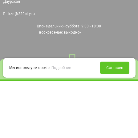
Даурская
kzn@220city.ru
понедельник - суббота: 9:00 - 18:00
воскресенье: выходной
0
Мы используем cookie.
Подробнее...
Согласен
Войти
Статус заказа
Сравнение
Избранное
Корзина
© 2008-2026 220city.ru - гипермаркет электрооборудования
Согласие на обработку персональных данных
Согласие на получение рекламно-информационных материалов