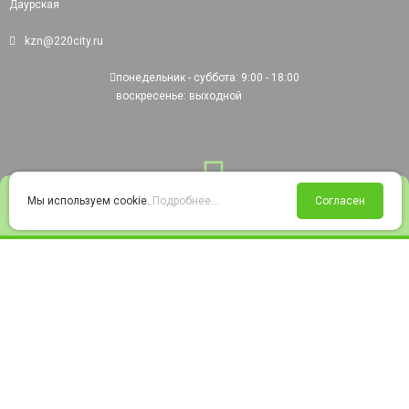
Даурская
kzn@220city.ru
понедельник - суббота: 9:00 - 18:00
воскресенье: выходной
0
Мы используем cookie.
Подробнее...
Согласен
Войти
Статус заказа
Сравнение
Избранное
Корзина
© 2008-2026 220city.ru - гипермаркет электрооборудования
Согласие на обработку персональных данных
Согласие на получение рекламно-информационных материалов