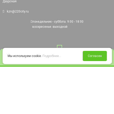
Даурская
kzn@220city.ru
понедельник - суббота: 9:00 - 18:00
воскресенье: выходной
0
Мы используем cookie.
Подробнее...
Согласен
Войти
Статус заказа
Сравнение
Избранное
Корзина
© 2008-2026 220city.ru - гипермаркет электрооборудования
Согласие на обработку персональных данных
Согласие на получение рекламно-информационных материалов