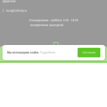
Даурская
kzn@220city.ru
понедельник - суббота: 9:00 - 18:00
воскресенье: выходной
0
Мы используем cookie.
Подробнее...
Согласен
Войти
Статус заказа
Сравнение
Избранное
Корзина
© 2008-2026 220city.ru - гипермаркет электрооборудования
Согласие на обработку персональных данных
Согласие на получение рекламно-информационных материалов