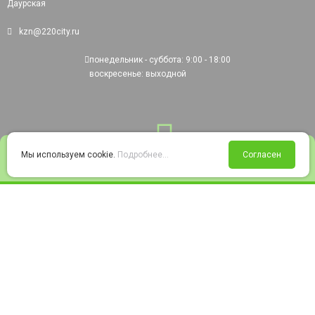
Даурская
kzn@220city.ru
понедельник - суббота: 9:00 - 18:00
воскресенье: выходной
0
Мы используем cookie.
Подробнее...
Согласен
Войти
Статус заказа
Сравнение
Избранное
Корзина
© 2008-2026 220city.ru - гипермаркет электрооборудования
Согласие на обработку персональных данных
Согласие на получение рекламно-информационных материалов