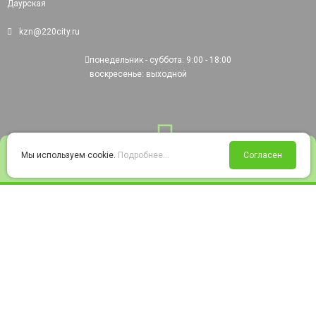
Даурская
kzn@220city.ru
понедельник - суббота: 9:00 - 18:00
воскресенье: выходной
0
Мы используем cookie.
Подробнее...
Согласен
Войти
Статус заказа
Сравнение
Избранное
Корзина
© 2008-2026 220city.ru - гипермаркет электрооборудования
Согласие на обработку персональных данных
Согласие на получение рекламно-информационных материалов