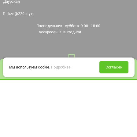
Даурская
kzn@220city.ru
понедельник - суббота: 9:00 - 18:00
воскресенье: выходной
0
Мы используем cookie.
Подробнее...
Согласен
Войти
Статус заказа
Сравнение
Избранное
Корзина
© 2008-2026 220city.ru - гипермаркет электрооборудования
Согласие на обработку персональных данных
Согласие на получение рекламно-информационных материалов