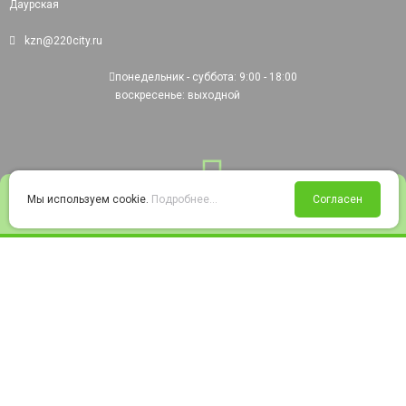
Даурская
kzn@220city.ru
понедельник - суббота: 9:00 - 18:00
воскресенье: выходной
0
Мы используем cookie.
Подробнее...
Согласен
Войти
Статус заказа
Сравнение
Избранное
Корзина
© 2008-2026 220city.ru - гипермаркет электрооборудования
Согласие на обработку персональных данных
Согласие на получение рекламно-информационных материалов