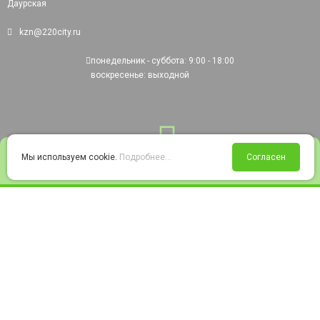
Даурская
kzn@220city.ru
понедельник - суббота: 9:00 - 18:00
воскресенье: выходной
0
Мы используем cookie.
Подробнее...
Согласен
Войти
Статус заказа
Сравнение
Избранное
Корзина
© 2008-2026 220city.ru - гипермаркет электрооборудования
Согласие на обработку персональных данных
Согласие на получение рекламно-информационных материалов