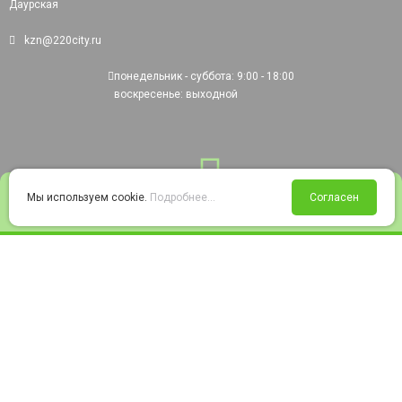
Даурская
kzn@220city.ru
понедельник - суббота: 9:00 - 18:00
воскресенье: выходной
0
Мы используем cookie.
Подробнее...
Согласен
Войти
Статус заказа
Сравнение
Избранное
Корзина
© 2008-2026 220city.ru - гипермаркет электрооборудования
Согласие на обработку персональных данных
Согласие на получение рекламно-информационных материалов