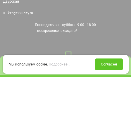
Даурская
kzn@220city.ru
понедельник - суббота: 9:00 - 18:00
воскресенье: выходной
0
Мы используем cookie.
Подробнее...
Согласен
Войти
Статус заказа
Сравнение
Избранное
Корзина
© 2008-2026 220city.ru - гипермаркет электрооборудования
Согласие на обработку персональных данных
Согласие на получение рекламно-информационных материалов