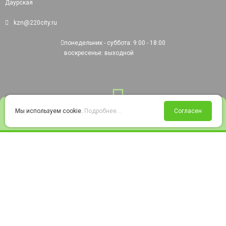
Даурская
kzn@220city.ru
понедельник - суббота: 9:00 - 18:00
воскресенье: выходной
0
Мы используем cookie.
Подробнее...
Согласен
Войти
Статус заказа
Сравнение
Избранное
Корзина
© 2008-2026 220city.ru - гипермаркет электрооборудования
Согласие на обработку персональных данных
Согласие на получение рекламно-информационных материалов