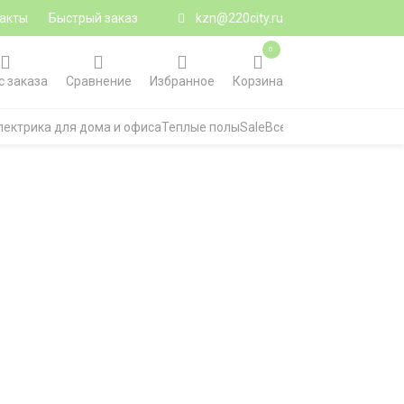
акты
Быстрый заказ
kzn@220city.ru
0
с заказа
Сравнение
Избранное
Корзина
лектрика для дома и офиса
Теплые полы
Sale
Все категории