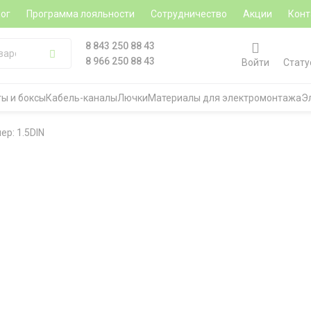
ог
Программа лояльности
Сотрудничество
Акции
Конт
8 843 250 88 43
8 966 250 88 43
Войти
Стату
ы и боксы
Кабель-каналы
Лючки
Материалы для электромонтажа
Э
ер: 1.5DIN