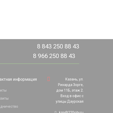
8 843 250 88 43
8 966 250 88 43
актная информация
Казань, ул.
Рихарда Зорге,
акты
дом 11Б, этаж 2.
Вход в офис с
изиты
улицы Даурская
удничество
kzn@220city.ru