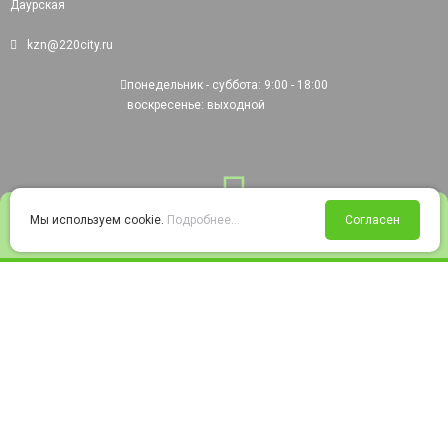
Даурская
kzn@220city.ru
понедельник - суббота: 9:00 - 18:00
воскресенье: выходной
0
Мы используем cookie.
Подробнее...
Согласен
Войти
Статус заказа
Сравнение
Избранное
Корзина
© 2008-2026 220city.ru - гипермаркет электрооборудования
Согласие на обработку персональных данных
Согласие на получение рекламно-информационных материалов