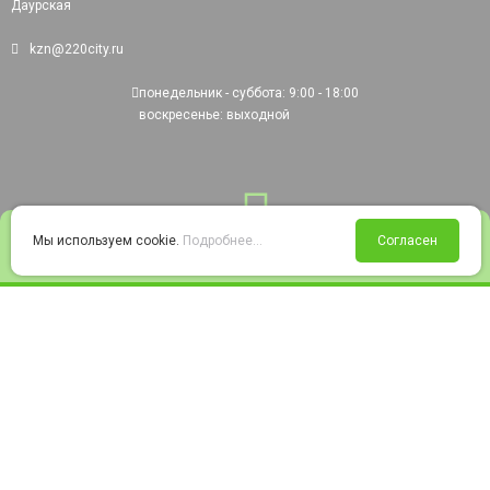
Даурская
kzn@220city.ru
понедельник - суббота: 9:00 - 18:00
воскресенье: выходной
0
Мы используем cookie.
Подробнее...
Согласен
Войти
Статус заказа
Сравнение
Избранное
Корзина
© 2008-2026 220city.ru - гипермаркет электрооборудования
Согласие на обработку персональных данных
Согласие на получение рекламно-информационных материалов