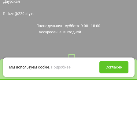
Даурская
kzn@220city.ru
понедельник - суббота: 9:00 - 18:00
воскресенье: выходной
0
Мы используем cookie.
Подробнее...
Согласен
Войти
Статус заказа
Сравнение
Избранное
Корзина
© 2008-2026 220city.ru - гипермаркет электрооборудования
Согласие на обработку персональных данных
Согласие на получение рекламно-информационных материалов